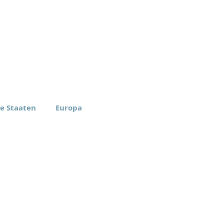
te Staaten
Europa
rica Inc.
Eomax Europe ApS
, New York
Aarhus, Dänemark
-6774
+45 27 99 01 00
tz-Bestimmungen
Verhaltenskodex