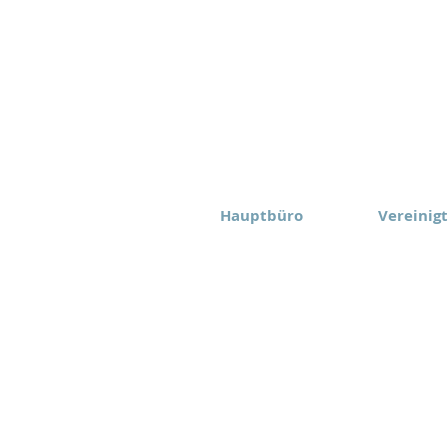
Hauptbüro
Vereinig
Eomax Corp.
Eomax Ame
Toronto Kanada
Rochester
(416) 628-1573
(877) 843
behalten.
Nutzungsbedingungen
Datenschu
igung ohne Genehmigung ist
Haftungsausschluss für