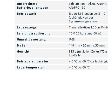
Unterstützte
Lithium-Ionen-Akkus AN/PRC
Batteriezellentypen
AN/PRC-152
Betriebszeit
Bis zu 12 Stunden bei 21 °C
(abhängig von der
Systemkonfiguration)
Ladeanzeige
Transreflektives LCD in 1%-S
Leistungsregulierung
15 V DC konstant (60 W)
Umweltbewertung
IP68
Maße
149 mm x 90 mm x 50 mm
Gewicht
835 g (mit Li-Ion-Zelle) 475 g 
Ion-Zelle)
Betriebstemperatur
-40 °C bis 60 °C (zellabhängi
Lagertemperatur
-40 °C bis 60 °C