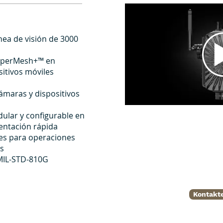
nea de visión de 3000
SuperMesh+™ en
sitivos móviles
ámaras y dispositivos
dular y configurable en
ntación rápida
les para operaciones
as
MIL-STD-810G
Kontakte