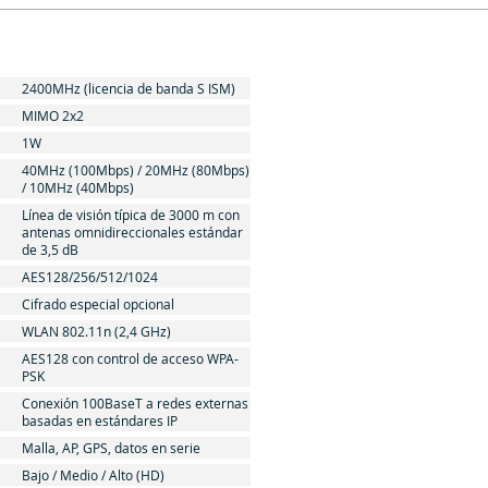
2400MHz (licencia de banda S ISM)
MIMO 2x2
1W
40MHz (100Mbps) / 20MHz (80Mbps)
/ 10MHz (40Mbps)
Línea de visión típica de 3000 m con
antenas omnidireccionales estándar
de 3,5 dB
AES128/256/512/1024
Cifrado especial opcional
WLAN 802.11n (2,4 GHz)
AES128 con control de acceso WPA-
PSK
Conexión 100BaseT a redes externas
basadas en estándares IP
Malla, AP, GPS, datos en serie
Bajo / Medio / Alto (HD)