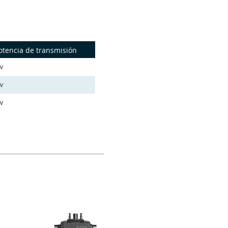
otencia de transmisión
w
w
w