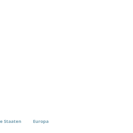
te Staaten
Europa
rica Inc.
Eomax Europe ApS