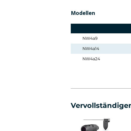
Modellen
NW4a9
NW4a14
NW4a24
Vervollständigen