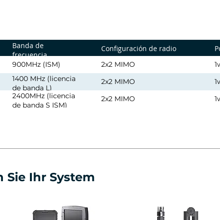
Banda de
Configuración de radio
P
frecuencia
900MHz (ISM)
2x2 MIMO
1
1400 MHz (licencia
2x2 MIMO
1
de banda L)
2400MHz (licencia
2x2 MIMO
1
de banda S ISM)
 Sie Ihr System