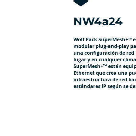
NW4a24
Wolf Pack SuperMesh+™ e
modular plug-and-play p
una configuración de red 
lugar y en cualquier clim
SuperMesh+™ están equip
Ethernet que crea una pue
infraestructura de red b
estándares IP según se de