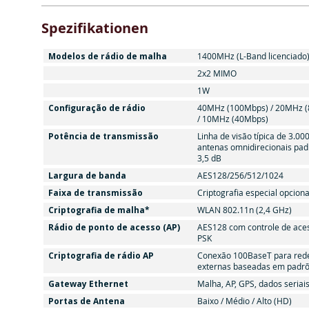
Spezifikationen
Modelos de rádio de malha
1400MHz (L-Band licenciado
2x2 MIMO
1W
Configuração de rádio
40MHz (100Mbps) / 20MHz 
/ 10MHz (40Mbps)
Potência de transmissão
Linha de visão típica de 3.0
antenas omnidirecionais pad
3,5 dB
Largura de banda
AES128/256/512/1024
Faixa de transmissão
Criptografia especial opciona
Criptografia de malha*
WLAN 802.11n (2,4 GHz)
Rádio de ponto de acesso (AP)
AES128 com controle de ace
PSK
Criptografia de rádio AP
Conexão 100BaseT para red
externas baseadas em padrõ
Gateway Ethernet
Malha, AP, GPS, dados seriai
Portas de Antena
Baixo / Médio / Alto (HD)