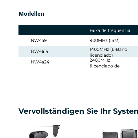
Modellen
Faixa de frequência
NW4a9
900MHz (ISM)
1400MHz (L-Band
NW4a14
licenciado)
2400MHz
NW4a24
(licenciado de
banda S ISM)
Vervollständigen Sie Ihr Syste