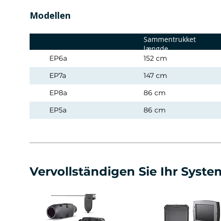
Modellen
Sammentrukket
længde
EP6a
152 cm
EP7a
147 cm
EP8a
86 cm
EP5a
86 cm
Vervollständigen Sie Ihr Syste