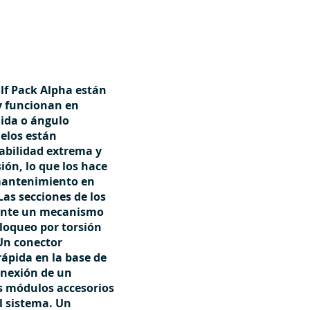
lf Pack Alpha están
y funcionan en
dida o ángulo
elos están
abilidad extrema y
sión, lo que los hace
mantenimiento en
as secciones de los
ante un mecanismo
loqueo por torsión
Un conector
rápida en la base de
onexión de un
os módulos accesorios
l sistema. Un