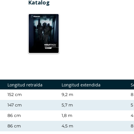
Katalog
Longitud retraída
Longitud extendida
S
152 cm
9,2 m
8
147 cm
5,7 m
5
86 cm
1,8 m
4
86 cm
4,5 m
8