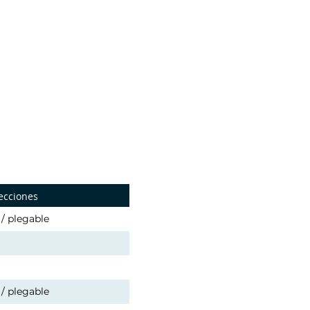
ecciones
 / plegable
 / plegable