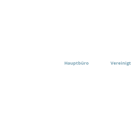
Hauptbüro
Vereinig
Eomax Corp.
Eomax Ame
Toronto Kanada
Rochester
(416) 628-1573
(877) 843
behalten.
Nutzungsbedingungen
Datenschu
igung ohne Genehmigung ist
Haftungsausschluss für