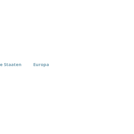
te Staaten
Europa
rica Inc.
Eomax Europe ApS
, New York
Aarhus, Dänemark
-6774
+45 27 99 01 00
tz-Bestimmungen
Verhaltenskodex