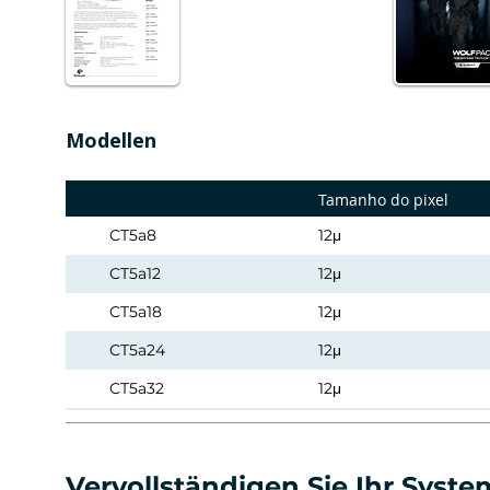
Modellen
Tamanho do pixel
CT5a8
12μ
CT5a12
12μ
CT5a18
12μ
CT5a24
12μ
CT5a32
12μ
CT5a50
12μ
CT5a95
12μ
Vervollständigen Sie Ihr Syste