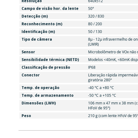
Resolução
640x512
Campo de visão hor. da lente
50°
Detecção (m)
320 / 830
Reconhecimento (m)
80 / 200
Identificação (m)
50 / 130
Tipo de câmera
8μ - 12μ infravermelho de o
(LWIR)
Sensor
Microbolômetro de VOx não r
Sensibilidade térmica (NETD)
Modelos <40mK, <60mK dispo
Classificação de pressão
IP68
Conector
Liberação rápida impermeáve
giratória 280°
Temp. de operação
-40 °C a +80 °C
Temp. de armazenamento
-50 °C a +105 °C
Dimensões (LWH)
106 mm x 47 mm x 38 mm (c
HFoV de 95°)
Peso
210 g (com lente HFoV de 95°