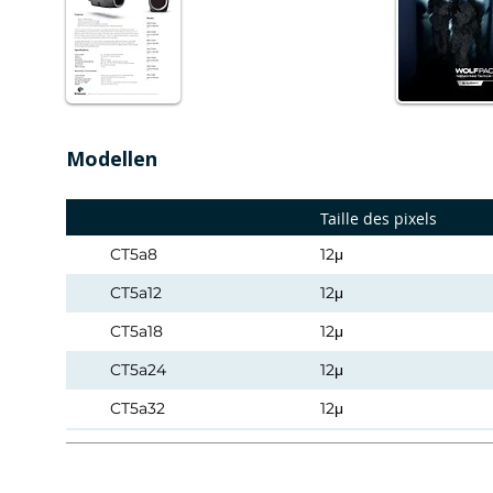
Modellen
Taille des pixels
CT5a8
12μ
CT5a12
12μ
CT5a18
12μ
CT5a24
12μ
CT5a32
12μ
CT5a50
12μ
CT5a95
12μ