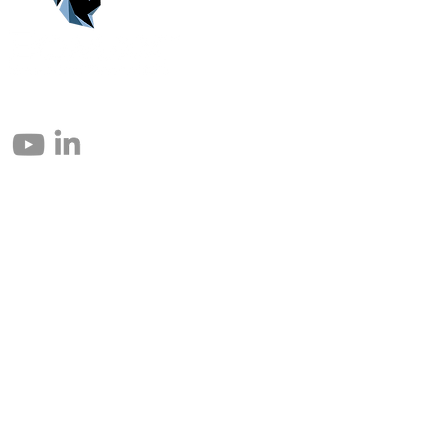
© 2004 – 2026 Eomax Corp. Alle Rechte vorbehalten.
Die vollständige oder teilweise Vervielfältigung ohne Genehmigung ist
untersagt.