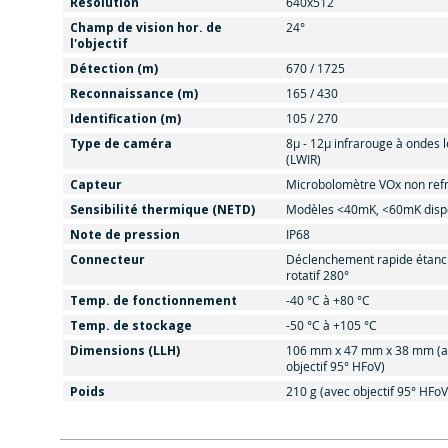
Résolution
640x512
Champ de vision hor. de
24°
l'objectif
Détection (m)
670 / 1725
Reconnaissance (m)
165 / 430
Identification (m)
105 / 270
Type de caméra
8μ - 12μ infrarouge à ondes 
(LWIR)
Capteur
Microbolomètre VOx non refr
Sensibilité thermique (NETD)
Modèles <40mK, <60mK disp
Note de pression
IP68
Connecteur
Déclenchement rapide étanc
rotatif 280°
Temp. de fonctionnement
-40 °C à +80 °C
Temp. de stockage
-50 °C à +105 °C
Dimensions (LLH)
106 mm x 47 mm x 38 mm (a
objectif 95° HFoV)
Poids
210 g (avec objectif 95° HFoV