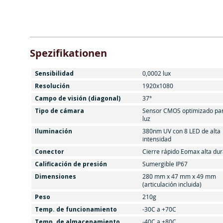
Spezifikationen
Sensibilidad
0,0002 lux
Resolución
1920x1080
Campo de visión (diagonal)
37°
Tipo de cámara
Sensor CMOS optimizado pa
luz
Iluminación
380nm UV con 8 LED de alta
intensidad
Conector
Cierre rápido Eomax alta dur
Calificación de presión
Sumergible IP67
Dimensiones
280 mm x 47 mm x 49 mm
(articulación incluida)
Peso
210g
Temp. de funcionamiento
-30C a +70C
Temp. de almacenamiento
-40C a +80C