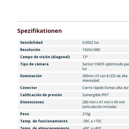
Spezifikationen
Sensibilidad
0,0002 lux
Resolución
1920x1080
Campo de visión (diagonal)
13°
Tipo de cámara
Sensor CMOS optimizado pa
luz
Iluminación
380nm UV con 8 LED de alta
intensidad
Conector
Cierre rápido Eomax alta dur
Calificación de presión
Sumergible IP67
Dimensiones
280 mm x 47 mm x 49 mm
(articulación incluida)
Peso
210g
Temp. de funcionamiento
-30C a +70C
Temp. de almacenamiento
-40C a +80C