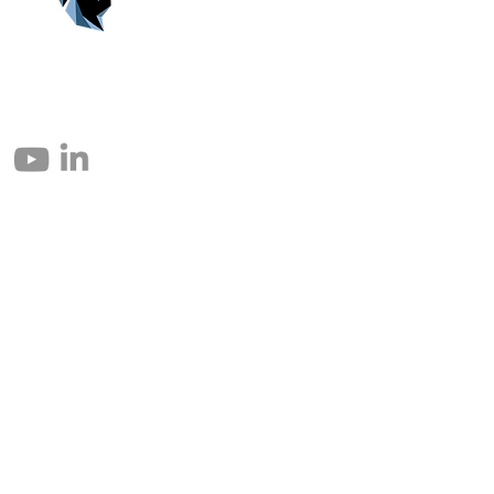
© 2004 – 2026 Eomax Corp. Alle Rechte vorbehalten.
Die vollständige oder teilweise Vervielfältigung ohne Genehmigung ist
untersagt.