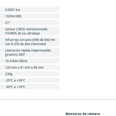
0,0001 lux
1920x1080
21º
Sensor CMOS retroiluminado
STARVIS de luz ultrabaja
Infrarrojo cercano (NIR) de 940 nm
con 8 LED de alta intensidad
Liberación rápida impermeable;
giratorio 280º
10 ATMA (90m)
120 mm x 41 mm x 48 mm
230g
-20ºC a +50ºC
-30ºC a +70ºC
Monturas de cámara