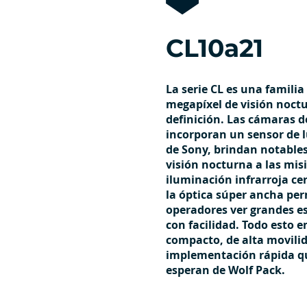
CL10a21
La serie CL es una famili
megapíxel de visión noctu
definición. Las cámaras de
incorporan un sensor de l
de Sony, brindan notable
visión nocturna a las misi
iluminación infrarroja ce
la óptica súper ancha per
operadores ver grandes e
con facilidad. Todo esto e
compacto, de alta movilid
implementación rápida qu
esperan de Wolf Pack.