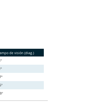
ampo de visión (diag.)
3°
1°
7°
5°
8°