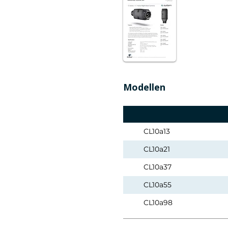
Modellen
CL10a13
CL10a21
CL10a37
CL10a55
CL10a98