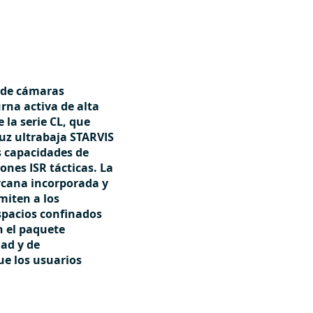
a de cámaras
rna activa de alta
 la serie CL, que
uz ultrabaja STARVIS
s capacidades de
ones ISR tácticas. La
rcana incorporada y
miten a los
spacios confinados
n el paquete
ad y de
e los usuarios