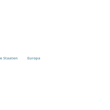
te Staaten
Europa
rica Inc.
Eomax Europe ApS
, New York
Aarhus, Dänemark
-6774
+45 27 99 01 00
tz-Bestimmungen
Verhaltenskodex