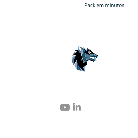
Pack em minutos.
© 2004 – 2026 Eomax Corp. Alle Rechte vor
Die vollständige oder teilweise Vervielfält
untersagt.