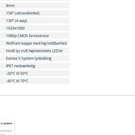
8mm
158° (ultravidvinkel)
130° (4-way)
1920x1080
1080p CMOS farvesensor
Wolfram-kappe med høj holdbarhed
Hvidt lys m/8 højintensitets LED'er
Eomax X System lynkobling
IP67 nedsænkelig
-20°C til 50°C
-40°C til 70°C