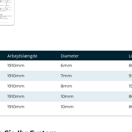
Arbejdslængde
Diameter
L
1910mm
6mm
8
1910mm
7mm
9
1910mm
8mm
1
1910mm
10mm
8
1910mm
10mm
8