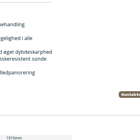
behandling
elighed i alle
ed øget dybdeskarphed
æskeresistent sonde
illedpanorering
Kontakte
1910mm