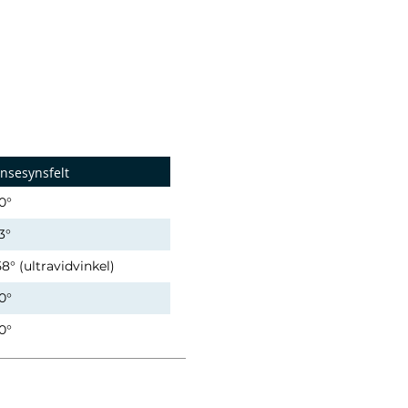
insesynsfelt
0°
3°
58° (ultravidvinkel)
0°
0°