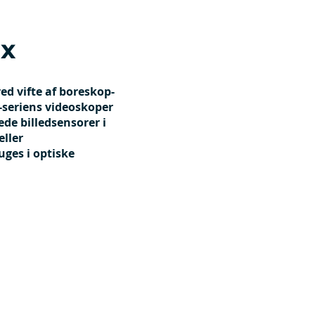
x
ed vifte af boreskop-
-seriens videoskoper
de billedsensorer i
eller
uges i optiske