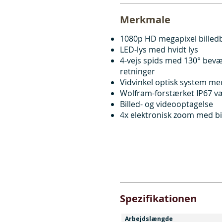
Merkmale
1080p HD megapixel billed
LED-lys med hvidt lys
4-vejs spids med 130° bevæg
retninger
Vidvinkel optisk system m
Wolfram-forstærket IP67 v
Billed- og videooptagelse
4x elektronisk zoom med b
Spezifikationen
Arbejdslængde