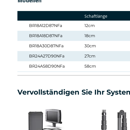
Modellen
Schaftlänge
BR18A12D87NFa
12cm
BR18A18D87NFa
18cm
BR18A30D87NFa
30cm
BR24A27D90NFa
27cm
BR24A58D90NFa
58cm
BR24A35S60NFa
35cm
BR24A58S60NFa
58cm
Vervollständigen Sie Ihr Syste